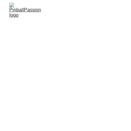
PinballPassion
La passion du jeux nous anime, vivons la 
ensemble