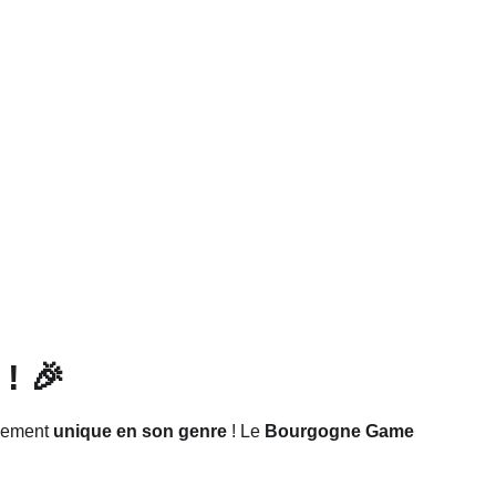
 ! 🎉
nement 
unique en son genre
 ! Le 
Bourgogne Game 